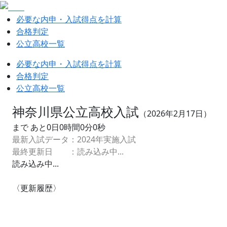
必要な内申・入試得点を計算
合格判定
公立高校一覧
必要な内申・入試得点を計算
合格判定
公立高校一覧
神奈川県公立高校入試
（
2026
年
2
月
17
日）
まで あと
0
日
0
時間
0
分
0
秒
最新入試データ：
2024
年実施入試
最終更新日 ：
読み込み中...
読み込み中...
〈更新履歴〉