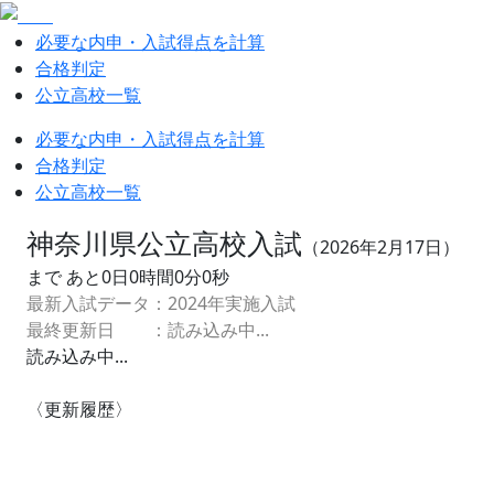
必要な内申・入試得点を計算
合格判定
公立高校一覧
必要な内申・入試得点を計算
合格判定
公立高校一覧
神奈川県公立高校入試
（
2026
年
2
月
17
日）
まで あと
0
日
0
時間
0
分
0
秒
最新入試データ：
2024
年実施入試
最終更新日 ：
読み込み中...
読み込み中...
〈更新履歴〉