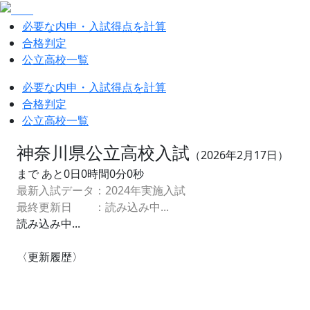
必要な内申・入試得点を計算
合格判定
公立高校一覧
必要な内申・入試得点を計算
合格判定
公立高校一覧
神奈川県公立高校入試
（
2026
年
2
月
17
日）
まで あと
0
日
0
時間
0
分
0
秒
最新入試データ：
2024
年実施入試
最終更新日 ：
読み込み中...
読み込み中...
〈更新履歴〉