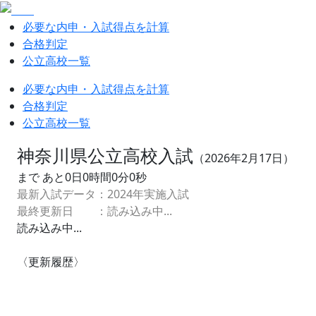
必要な内申・入試得点を計算
合格判定
公立高校一覧
必要な内申・入試得点を計算
合格判定
公立高校一覧
神奈川県公立高校入試
（
2026
年
2
月
17
日）
まで あと
0
日
0
時間
0
分
0
秒
最新入試データ：
2024
年実施入試
最終更新日 ：
読み込み中...
読み込み中...
〈更新履歴〉