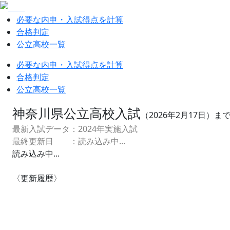
必要な内申・入試得点を計算
合格判定
公立高校一覧
必要な内申・入試得点を計算
合格判定
公立高校一覧
神奈川県公立高校入試
（
2026
年
2
月
17
日）まで
最新入試データ：
2024
年実施入試
最終更新日 ：
読み込み中...
読み込み中...
〈更新履歴〉