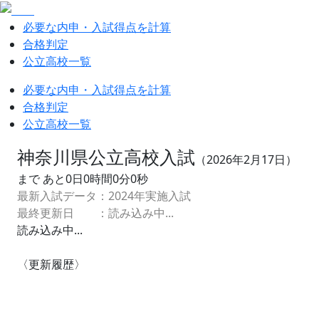
必要な内申・入試得点を計算
合格判定
公立高校一覧
必要な内申・入試得点を計算
合格判定
公立高校一覧
神奈川県公立高校入試
（
2026
年
2
月
17
日）
まで あと
0
日
0
時間
0
分
0
秒
最新入試データ：
2024
年実施入試
最終更新日 ：
読み込み中...
読み込み中...
〈更新履歴〉