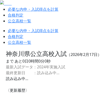
必要な内申・入試得点を計算
合格判定
公立高校一覧
必要な内申・入試得点を計算
合格判定
公立高校一覧
神奈川県公立高校入試
（
2026
年
2
月
17
日）
まで あと
0
日
0
時間
0
分
0
秒
最新入試データ：
2024
年実施入試
最終更新日 ：
読み込み中...
読み込み中...
〈更新履歴〉