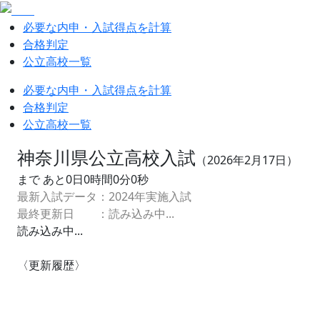
必要な内申・入試得点を計算
合格判定
公立高校一覧
必要な内申・入試得点を計算
合格判定
公立高校一覧
神奈川県公立高校入試
（
2026
年
2
月
17
日）
まで あと
0
日
0
時間
0
分
0
秒
最新入試データ：
2024
年実施入試
最終更新日 ：
読み込み中...
読み込み中...
〈更新履歴〉