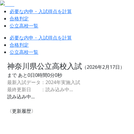
必要な内申・入試得点を計算
合格判定
公立高校一覧
必要な内申・入試得点を計算
合格判定
公立高校一覧
神奈川県公立高校入試
（
2026
年
2
月
17
日）
まで あと
0
日
0
時間
0
分
0
秒
最新入試データ：
2024
年実施入試
最終更新日 ：
読み込み中...
読み込み中...
〈更新履歴〉