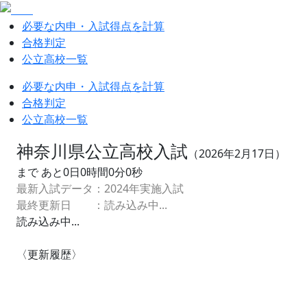
必要な内申・入試得点を計算
合格判定
公立高校一覧
必要な内申・入試得点を計算
合格判定
公立高校一覧
神奈川県公立高校入試
（
2026
年
2
月
17
日）
まで あと
0
日
0
時間
0
分
0
秒
最新入試データ：
2024
年実施入試
最終更新日 ：
読み込み中...
読み込み中...
〈更新履歴〉