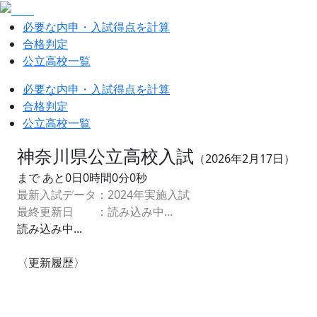
必要な内申・入試得点を計算
合格判定
公立高校一覧
必要な内申・入試得点を計算
合格判定
公立高校一覧
神奈川県公立高校入試
（
2026
年
2
月
17
日）
まで あと
0
日
0
時間
0
分
0
秒
最新入試データ：
2024
年実施入試
最終更新日 ：
読み込み中...
読み込み中...
〈更新履歴〉