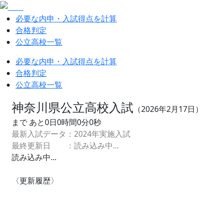
必要な内申・入試得点を計算
合格判定
公立高校一覧
必要な内申・入試得点を計算
合格判定
公立高校一覧
神奈川県公立高校入試
（
2026
年
2
月
17
日）
まで あと
0
日
0
時間
0
分
0
秒
最新入試データ：
2024
年実施入試
最終更新日 ：
読み込み中...
読み込み中...
〈更新履歴〉