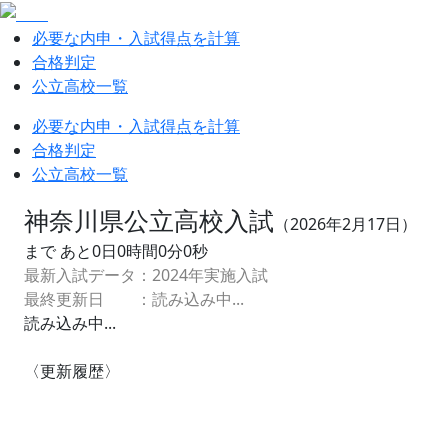
必要な内申・入試得点を計算
合格判定
公立高校一覧
必要な内申・入試得点を計算
合格判定
公立高校一覧
神奈川県公立高校入試
（
2026
年
2
月
17
日）
まで あと
0
日
0
時間
0
分
0
秒
最新入試データ：
2024
年実施入試
最終更新日 ：
読み込み中...
読み込み中...
〈更新履歴〉